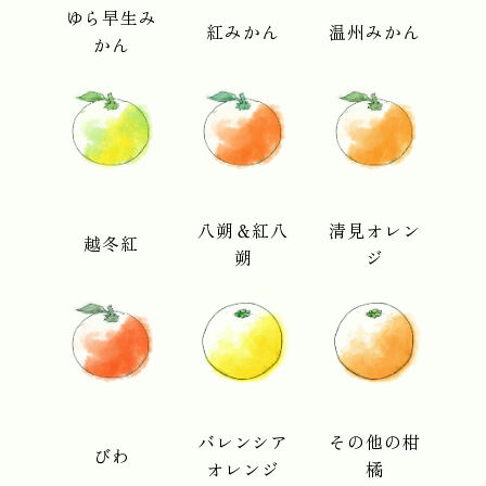
ゆら早生み
紅みかん
温州みかん
かん
八朔＆紅八
清見オレン
越冬紅
朔
ジ
バレンシア
その他の柑
びわ
オレンジ
橘