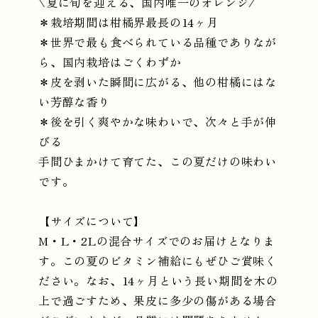
\夏に旬を迎える、国内唯一のオレンジ/
＊栽培期間は柑橘界最長の14ヶ月
＊世界で最も食べられている品種でありなが
ら、国内栽培はごくわずか
＊皮を剥いた瞬間に広がる、他の柑橘にはな
い芳醇な香り
＊後を引く爽やかな味わいで、次々と手が伸
びる
手間ひまかけて育てた、この夏だけの味わい
です。
【サイズについて】
M・L・2Lの混合サイズでのお届けとなりま
す。この夏のビタミン補給にもぜひご賞味く
ださい。なお、14ヶ月という長い期間を木の
上で過ごすため、果皮に多少の傷がある場合