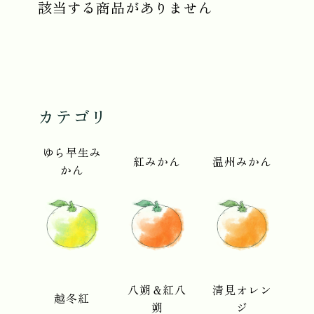
該当する商品がありません
カテゴリ
ゆら早生み
紅みかん
温州みかん
かん
八朔＆紅八
清見オレン
越冬紅
朔
ジ