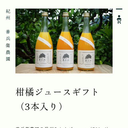
紀州 善兵衛農園
柑橘ジュースギフト
（3本入り）