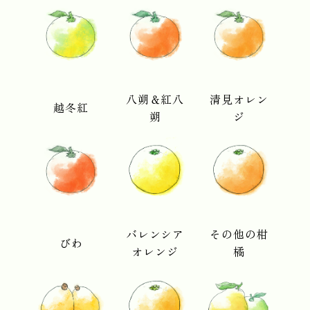
八朔＆紅八
清見オレン
越冬紅
朔
ジ
バレンシア
その他の柑
びわ
オレンジ
橘